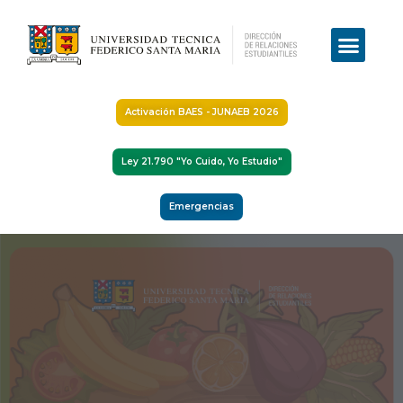
Activación BAES - JUNAEB 2026
Ley 21.790 "Yo Cuido, Yo Estudio"
Emergencias