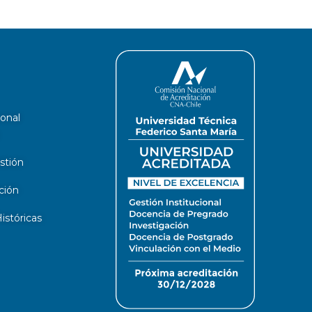
ional
stión
ción
stóricas