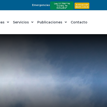
Ley 21.790 "Yo
Activación
Emergencias
Cuido, Yo
BAES 2026
Estudio"
eas
Servicios
Publicaciones
Contacto