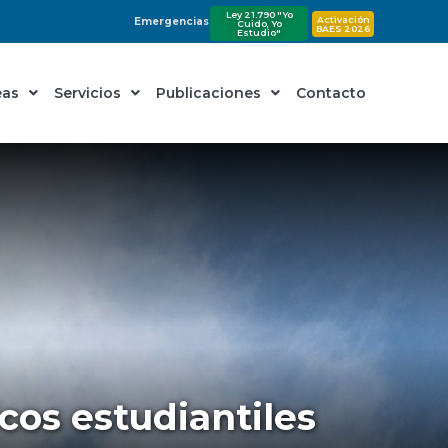
Ley 21.790 "Yo
Activación
Emergencias
Cuido, Yo
BAES 2026
Estudio"
eas
Servicios
Publicaciones
Contacto
os estudiantiles