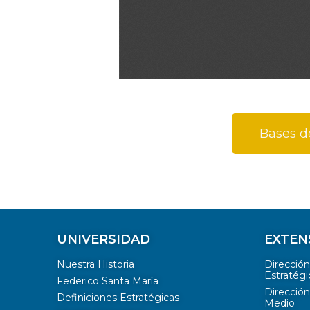
Bases de
UNIVERSIDAD
EXTEN
Nuestra Historia
Direcció
Estratégi
Federico Santa María
Dirección
Definiciones Estratégicas
Medio