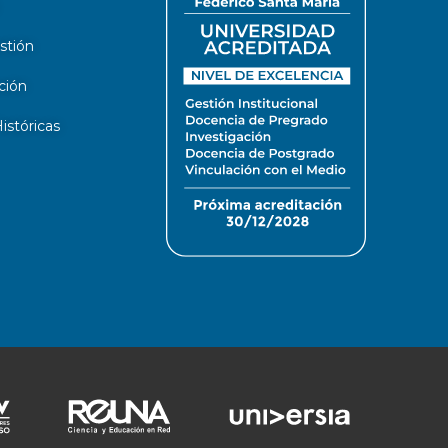
stión
ción
stóricas