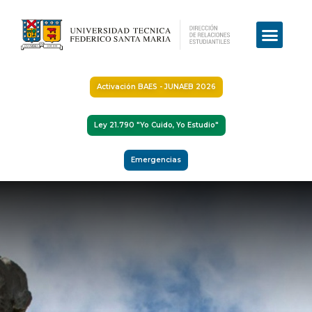
Activación BAES - JUNAEB 2026
Ley 21.790 "Yo Cuido, Yo Estudio"
Emergencias