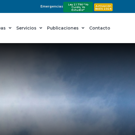
Ley 21.790 "Yo
Activación
Emergencias
Cuido, Yo
BAES 2026
Estudio"
eas
Servicios
Publicaciones
Contacto