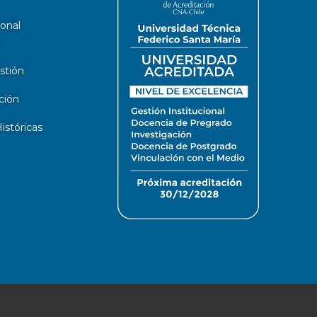
ional
stión
ción
stóricas