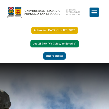
Activación BAES - JUNAEB 2026
Ley 21.790 "Yo Cuido, Yo Estudio"
Emergencias