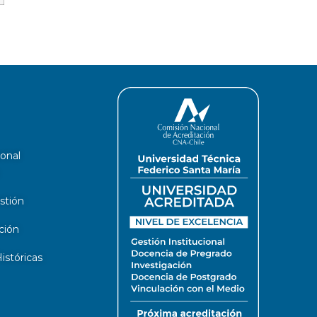
ional
stión
ción
stóricas