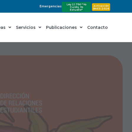
Ley 21.790 "Yo
Activación
Emergencias
Cuido, Yo
BAES 2026
Estudio"
eas
Servicios
Publicaciones
Contacto