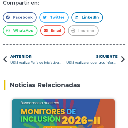
Compartir en:
Facebook
Twitter
LinkedIn
WhatsApp
Email
Imprimir
ANTERIOR
SIGUIENTE
USM realiza Feria de Iniciativas Estudiantiles en Campus Casa Central Valparaíso y Campus San Joaquín
USM realiza encuentros informativos para estudiantes de primer año 2026
Noticias Relacionadas