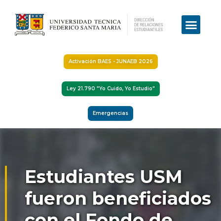
Activación BAES - JUNAEB 2026
Ley 21.790 "Yo Cuido, Yo Estudio"
Emergencias
Estudiantes USM
fueron beneficiados
con el Fondo de