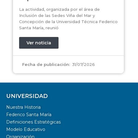
La actividad, organizada por el área de
Inclusión de las Sedes Viña del Mar y
Concepción de la Universidad Técnica Federico
Santa María, reunió
Ver noticia
31/07/2026
Fecha de publicación:
UNIVERSIDAD
Nuestra Historia
Federico Santa María
Definiciones Estratégicas
Modelo Educativo
Organización