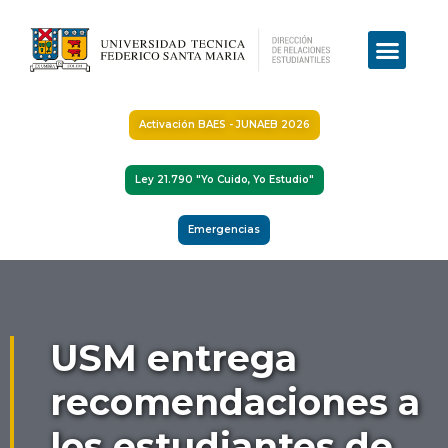
Activación BAES - JUNAEB 2026
Ley 21.790 "Yo Cuido, Yo Estudio"
Emergencias
USM entrega
recomendaciones a
los estudiantes de