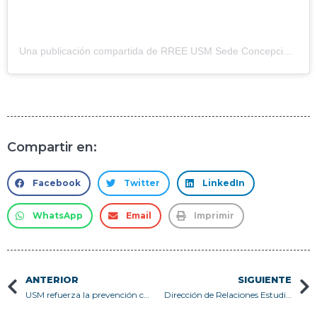
Una publicación compartida de RREE USM Sede Concepción (@rreeusm_concepcion)
Compartir en:
Facebook
Twitter
LinkedIn
WhatsApp
Email
Imprimir
ANTERIOR
SIGUIENTE
USM refuerza la prevención con charla sobre seguridad en el Campus Casa Central Valparaíso
Dirección de Relaciones Estudiantiles y PIE>A publican resultados de los Fondos Concursables 2026-1