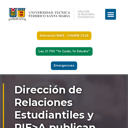
Activación BAES - JUNAEB 2026
Ley 21.790 "Yo Cuido, Yo Estudio"
Emergencias
Dirección de
Relaciones
Estudiantiles y
PIE>A publican