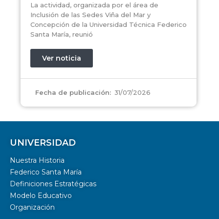
La actividad, organizada por el área de
Inclusión de las Sedes Viña del Mar y
Concepción de la Universidad Técnica Federico
Santa María, reunió
Ver noticia
31/07/2026
Fecha de publicación:
UNIVERSIDAD
Nuestra Historia
Federico Santa María
Definiciones Estratégicas
Modelo Educativo
Organización