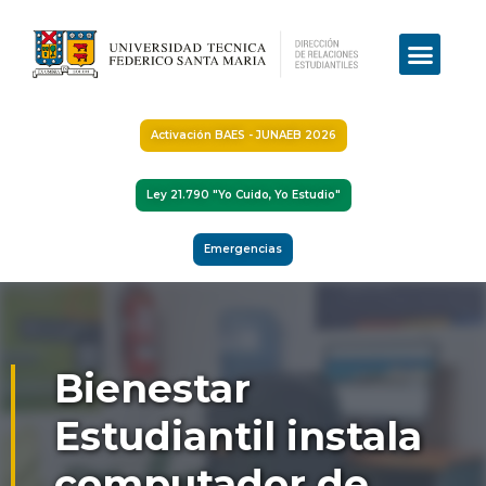
Activación BAES - JUNAEB 2026
Ley 21.790 "Yo Cuido, Yo Estudio"
Emergencias
Bienestar
Estudiantil instala
computador de