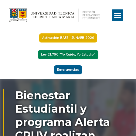
Activación BAES - JUNAEB 2026
Ley 21.790 "Yo Cuido, Yo Estudio"
Emergencias
Bienestar
Estudiantil y
programa Alerta
CRUV realizan