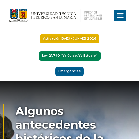
Activación BAES - JUNAEB 2026
Ley 21.790 "Yo Cuido, Yo Estudio"
Emergencias
Algunos
antecedentes
históricos de la