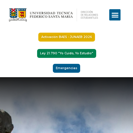
Activación BAES - JUNAEB 2026
Ley 21.790 "Yo Cuido, Yo Estudio"
Emergencias